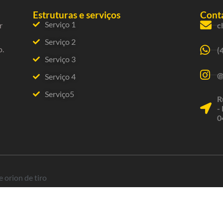
Estruturas e serviços
Conta
Serviço 1
r
c
Serviço 2
o.
(
Serviço 3
@
Serviço 4
Serviço5
R
-
0
 orion de tiro