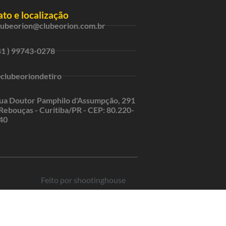
to e localização
lubeorion@clubeorion.com.br
41 ) 99743-0278
clubeoriondetiro
ua Doutor Pamphilo d'Assumpção, 291
 Rebouças - Curitiba/PR - CEP: 80.220-
40
Feito por shootinghouse