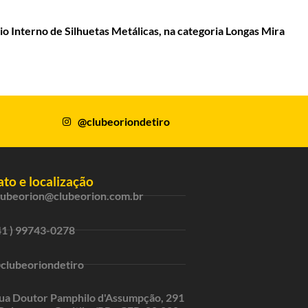
io Interno de Silhuetas Metálicas
, na categoria
Longas Mira
@clubeoriondetiro
to e localização
lubeorion@clubeorion.com.br
41 ) 99743-0278
clubeoriondetiro
ua Doutor Pamphilo d'Assumpção, 291