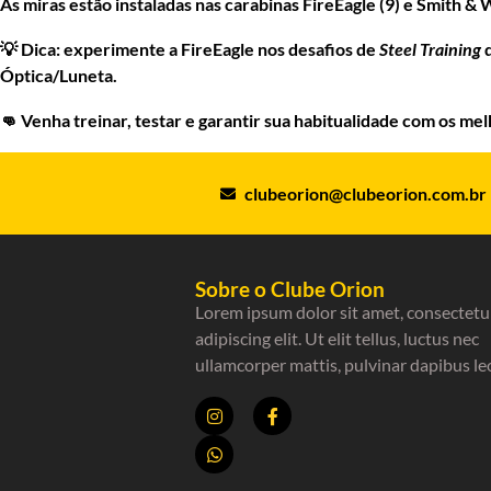
As miras estão instaladas nas
carabinas FireEagle (9)
e
Smith & 
💡
Dica:
experimente a
FireEagle
nos desafios de
Steel Training
q
Óptica/Luneta
.
👊 Venha treinar, testar e garantir sua
habitualidade com os me
clubeorion@clubeorion.com.br
Sobre o Clube Orion
Lorem ipsum dolor sit amet, consectetu
adipiscing elit. Ut elit tellus, luctus nec
ullamcorper mattis, pulvinar dapibus le