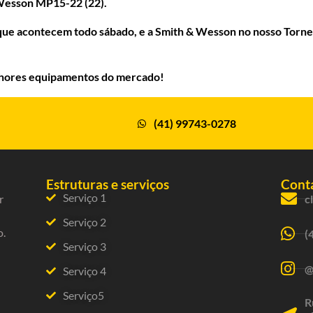
Wesson MP15-22 (22)
.
ue acontecem todo sábado, e a
Smith & Wesson
no nosso
Torne
lhores equipamentos do mercado
!
(41) 99743-0278
Estruturas e serviços
Conta
Serviço 1
r
c
Serviço 2
o.
(
Serviço 3
@
Serviço 4
Serviço5
R